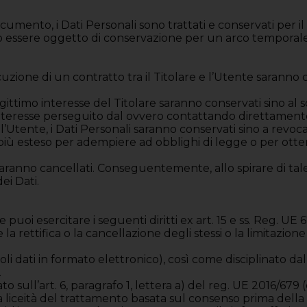
umento, i Dati Personali sono trattati e conservati per 
ranno essere oggetto di conservazione per un arco tempora
esecuzione di un contratto tra il Titolare e l’Utente sara
l legittimo interesse del Titolare saranno conservati sino a
 interesse perseguito dal ovvero contattando direttamente 
Utente, i Dati Personali saranno conservati sino a revoca 
più esteso per adempiere ad obblighi di legge o per otte
saranno cancellati. Conseguentemente, allo spirare di tale 
ei Dati.
 puoi esercitare i seguenti diritti ex art. 15 e ss. Reg. UE 
ere la rettifica o la cancellazione degli stessi o la limitaz
ai soli dati in formato elettronico), così come disciplinato da
.
o sull’art. 6, paragrafo 1, lettera a) del reg. UE 2016/679 (
 liceità del trattamento basata sul consenso prima della