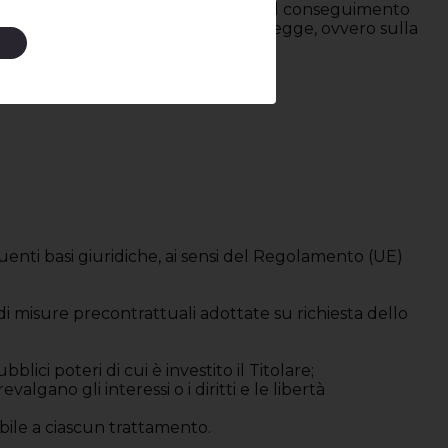
 il periodo strettamente necessario al conseguimento
eriore in adempimento di obblighi di legge, ovvero sulla
uenti basi giuridiche, ai sensi del Regolamento (UE)
 di misure precontrattuali adottate su richiesta dello
lici poteri di cui è investito il Titolare;
lgano gli interessi o i diritti e le libertà
abile a ciascun trattamento.