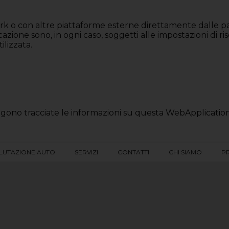
work o con altre piattaforme esterne direttamente dalle p
icazione sono, in ogni caso, soggetti alle impostazioni di r
ilizzata.
ono tracciate le informazioni su questa WebApplicatio
LUTAZIONE AUTO
SERVIZI
CONTATTI
CHI SIAMO
P