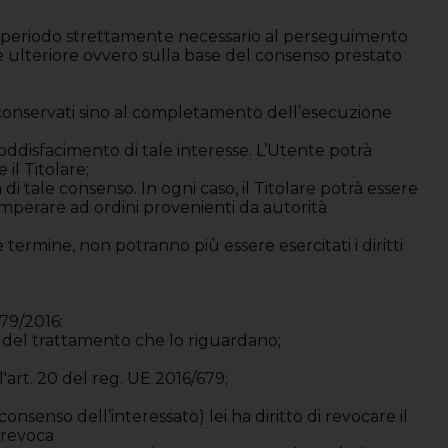
il periodo strettamente necessario al perseguimento
le ulteriore ovvero sulla base del consenso prestato
nno conservati sino al completamento dell’esecuzione
l soddisfacimento di tale interesse. L’Utente potrà
il Titolare;
di tale consenso. In ogni caso, il Titolare potrà essere
mperare ad ordini provenienti da autorità
termine, non potranno più essere esercitati i diritti
679/2016:
ione del trattamento che lo riguardano;
ll'art. 20 del reg. UE 2016/679;
consenso dell’interessato) lei ha diritto di revocare il
 revoca