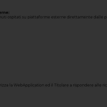
erne:
nuti ospitati su piattaforme esterne direttamente dalle pa
rizza la WebApplication ed il Titolare a rispondere alle ri