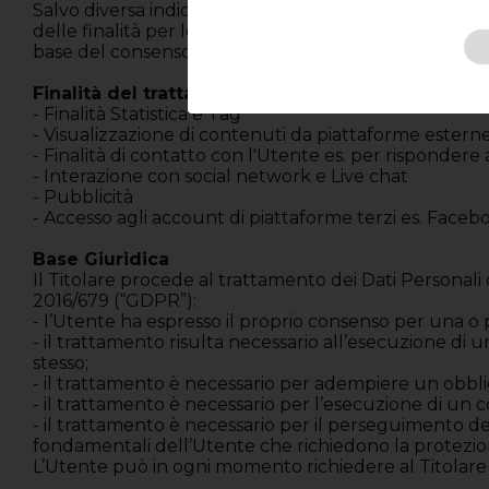
Salvo diversa indicazione contenuta nel presente doc
delle finalità per le quali sono stati raccolti. Gli st
base del consenso espresso dall’Utente, fino alla rev
Finalità del trattamento dati
- Finalità Statistica e Tag
- Visualizzazione di contenuti da piattaforme estern
- Finalità di contatto con l'Utente es. per rispondere
- Interazione con social network e Live chat
- Pubblicità
- Accesso agli account di piattaforme terzi es. Faceb
Base Giuridica
Il Titolare procede al trattamento dei Dati Personali
2016/679 (“GDPR”):
- l’Utente ha espresso il proprio consenso per una o p
- il trattamento risulta necessario all’esecuzione di 
stesso;
- il trattamento è necessario per adempiere un obblig
- il trattamento è necessario per l’esecuzione di un co
- il trattamento è necessario per il perseguimento del l
fondamentali dell’Utente che richiedono la protezion
L’Utente può in ogni momento richiedere al Titolare 