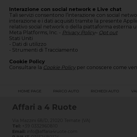
Interazione con social network e Live chat
Tali servizi consentono l’interazione con social net
interazione e i dati acquisiti tramite la presente Appl
relativo social network o della piattaforma esterna ut
Meta Platforms, Inc. -
Privacy Policy
–
Opt out
Stati Uniti
- Dati di utilizzo
- Strumenti di Tracciamento
Cookie Policy
Consultare la
Cookie Policy
per conoscere come veng
HOME PAGE
PARCO AUTO
RICHIEDI AUTO
VA
Affari a 4 Ruote
Via Mazzini 68/D, 21020 Ternate (VA)
Tel:
+39 0332960810
Email:
info@affaria4ruote.com