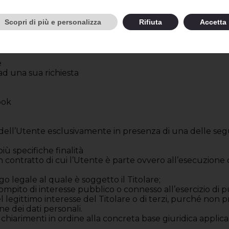
umento, i Dati Personali sono trattati e conservati per
essi potranno, altresì, essere conservati per un periodo ult
Scopri di più e personalizza
Rifiuta
Accetta
oca dello stesso.
e
 ad una sua richiesta
ook
 dell’Utente esclusivamente in presenza di una delle seg
iù specifiche finalità
un contratto di cui l’Utente è parte ovvero all’esecuzione
o legale al quale è soggetto il Titolare;
mpito di interesse pubblico o connesso all’esercizio di pubb
egittimo interesse del Titolare o di terzi, purché non preva
e dei dati personali.
chiarimenti in ordine alla concreta base giuridica applic