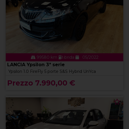
99580 km
ibrida
05/2022
LANCIA Ypsilon 3ª serie
Ypsilon 1.0 FireFly 5 porte S&S Hybrid UnYca
Prezzo 7.990,00 €