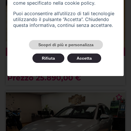
come specificato nella
cookie policy
.
Puoi acconsentire all’utilizzo di tali tecnologie
utilizzando il pulsante “Accetta”. Chiudendo
questa informativa, continui senza accettare.
Scopri di più e personalizza
95490 km
ibrida
02/2022
Rifiuta
Accetta
AUDI A4 5ª serie
A4 Avant 40 TFSI quattro S tronic Business Advanced
Prezzo 25.890,00 €